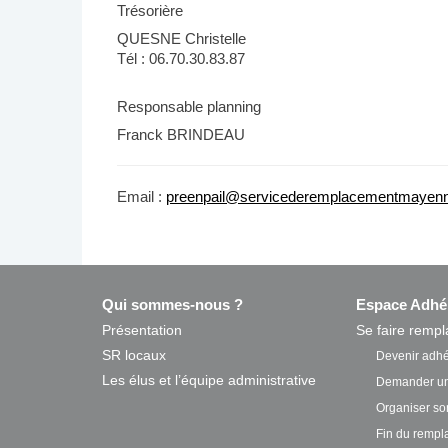
Trésorière
QUESNE Christelle
Tél : 06.70.30.83.87
Responsable planning
Franck BRINDEAU
Email :
preenpail@servicederemplacementmayenn
Qui sommes-nous ?
Espace Adhé
Présentation
Se faire rempl
SR locaux
Devenir adhé
Les élus et l’équipe administrative
Demander un
Organiser s
Fin du remp