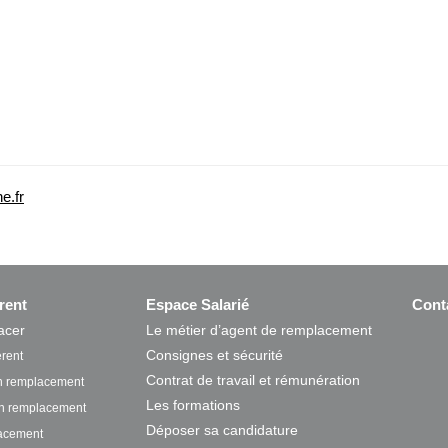
e.fr
rent
Espace Salarié
Cont
acer
Le métier d’agent de remplacement
Consignes et sécurité
rent
Contrat de travail et rémunération
 remplacement
Les formations
on remplacement
Déposer sa candidature
lacement